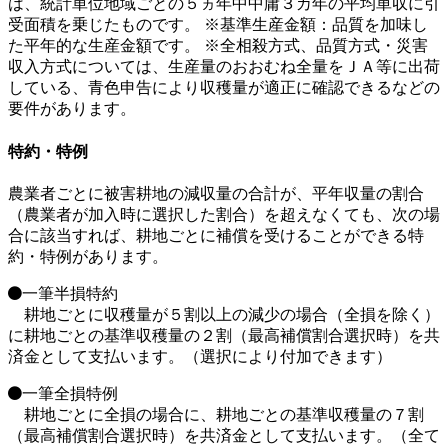
は、統計単位地域ごとの５ヵ年中中庸３カ年の平均単収に引
受面積を乗じたものです。
※基準生産金額：品質を加味し
た平年的な生産金額です。
※全相殺方式、品質方式・災害
収入方式については、生産量のおおむね全量をＪＡ等に出荷
している、青色申告により収穫量が適正に確認できるなどの
要件があります。
特約・特例
農業者ごとに被害耕地の減収量の合計が、平年収量の割合
（農業者が加入時に選択した割合）を超えなくても、次の場
合に該当すれば、耕地ごとに補償を受けることができる特
約・特例があります。
一筆半損特約
耕地ごとに収穫量が５割以上の減少の場合（全損を除く）
に耕地ごとの基準収穫量の２割（最高補償割合選択時）を共
済金として支払います。（選択により付加できます）
一筆全損特例
耕地ごとに全損の場合に、耕地ごとの基準収穫量の７割
（最高補償割合選択時）を共済金として支払います。（全て