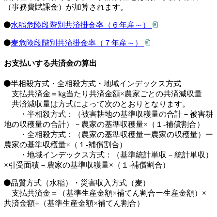
（事務費賦課金）が加算されます。
水稲危険段階別共済掛金率（６年産～）
麦危険段階別共済掛金率（７年産～）
お支払いする共済金の算出
半相殺方式・全相殺方式・地域インデックス方式
支払共済金＝kg当たり共済金額×農家ごとの共済減収量
共済減収量は方式によって次のとおりとなります。
・半相殺方式：（被害耕地の基準収穫量の合計－被害耕
地の収穫量の合計）－農家の基準収穫量×（１-補償割合）
・全相殺方式：（農家の基準収穫量ー農家の収穫量）ー
農家の基準収穫量×（１-補償割合）
・地域インデックス方式：（基準統計単収－統計単収）
×引受面積－農家の基準収穫量×（１-補償割合）
品質方式（水稲）・災害収入方式（麦）
支払共済金＝（基準生産金額×補てん割合ー生産金額）×
共済金額÷（基準生産金額×補てん割合）