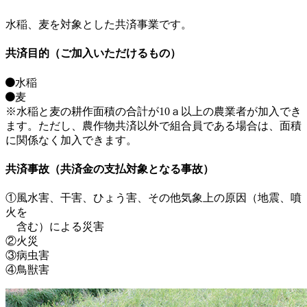
水稲、麦を対象とした共済事業です。
共済目的（ご加入いただけるもの）
水稲
麦
※水稲と麦の耕作面積の合計が10ａ以上の農業者が加入でき
ます。ただし、農作物共済以外で組合員である場合は、面積
に関係なく加入できます。
共済事故（共済金の支払対象となる事故）
①風水害、干害、ひょう害、その他気象上の原因（地震、噴
火を
含む）による災害
②火災
③病虫害
④鳥獣害