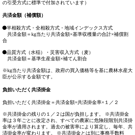
の引受方式に標準で付加されています）
共済金額（補償額）
半相殺方式・全相殺方式・地域インデックス方式
共済金額＝kg当たり共済金額×基準収穫量の合計×補償割
合
品質方式（水稲）・災害収入方式（麦）
共済金額＝基準生産金額×補てん割合
※kg当たり共済金額は、政府の買入価格等を基に農林水産大
臣が公示する金額です。
負担いただく共済掛金
負担いただく共済掛金＝共済金額×共済掛金率×１／２
※共済掛金の残りの１／２は国が負担します。
※共済掛金
率は３年ごとに改定され、すべての農家に危険段階別共済掛
金率が適用されます。過去の被害率により算定し、毎年、共
済掛金率が変わります。
※共済掛金とは別に事務手数料